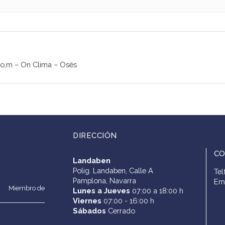
lco,m – On Clima – Osés
DIRECCIÓN
C
Landaben
Polig. Landaben, Calle A
Tel
Pamplona, Navarra
Em
Miembro de
Lunes a Jueves
07:00 a 18:00 h
Viernes
07:00 - 16:00 h
Sábados
Cerrado