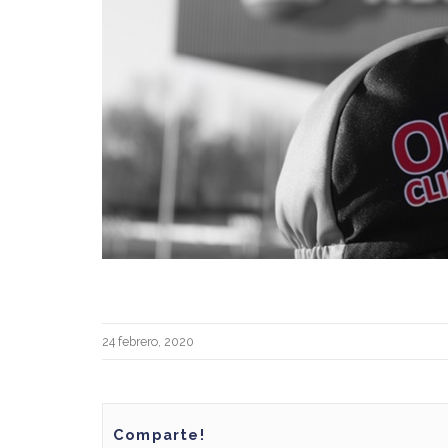
Posted
24 febrero, 2020
on
Comparte!