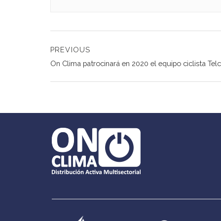
Navegación
PREVIOUS
de
Previous
On Clima patrocinará en 2020 el equipo ciclista Te
post:
entradas