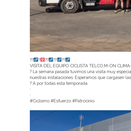
??‍
?‍
??‍
??‍
??‍
VISITA DEL EQUIPO CICLISTA TELCO,M-ON CLIM
? La semana pasada tuvimos una visita muy especial 
nuestras instalaciones. Esperamos que cargasen las 
? A por todas esta temporada
·
·
#Ciclismo #Esfuerzo #Patrocinio