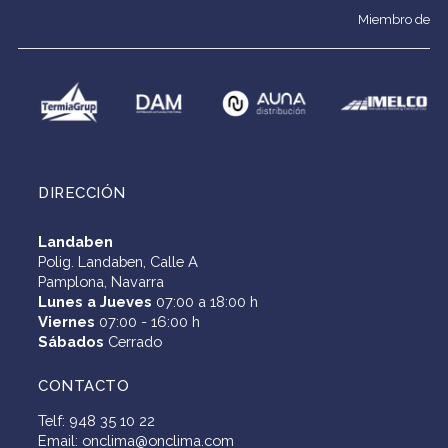
I
"
I
A
I
Miembro de
M
O
M
,
M
A
N
A
u
A
,
C
,
n
,
u
L
u
a
u
n
I
n
e
n
DIRECCIÓN
a
M
a
m
a
Landaben
e
A
e
p
e
Polig. Landaben, Calle A
Pamplona, Navarra
m
,
m
r
m
Lunes a Jueves
07:00 a 18:00 h
Viernes
07:00 - 16:00 h
p
u
p
e
p
Sábados
Cerrado
r
n
r
s
r
CONTACTO
e
a
e
a
e
Telf: 948 35 10 22
s
e
s
l
s
Email: onclima@onclima.com