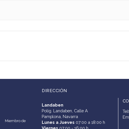
DIRECCIÓN
C
Landaben
Polig. Landaben, Calle A
Tel
Pamplona, Navarra
Em
Miembro de
Lunes a Jueves
07:00 a 18:00 h
Viernes
07:00 - 16:00 h