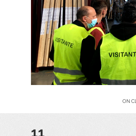
ON C
11