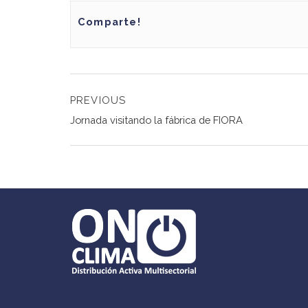
Comparte!
Navegación
PREVIOUS
de
Previous
Jornada visitando la fábrica de FIORA
post:
entradas