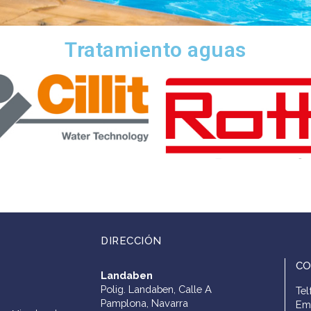
Tratamiento aguas
DIRECCIÓN
C
Landaben
Polig. Landaben, Calle A
Tel
Pamplona, Navarra
Em