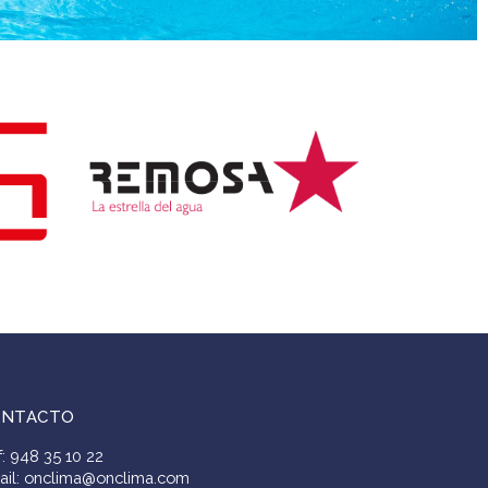
ONTACTO
f: 948 35 10 22
ail: onclima@onclima.com